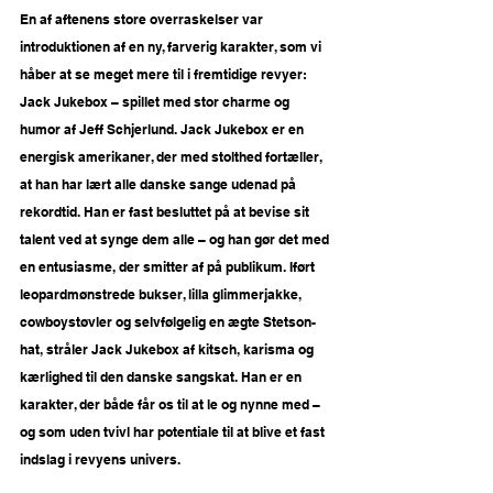
En af aftenens store overraskelser var 
introduktionen af en ny, farverig karakter, som vi 
håber at se meget mere til i fremtidige revyer: 
Jack Jukebox – spillet med stor charme og 
humor af Jeff Schjerlund. Jack Jukebox er en 
energisk amerikaner, der med stolthed fortæller, 
at han har lært alle danske sange udenad på 
rekordtid. Han er fast besluttet på at bevise sit 
talent ved at synge dem alle – og han gør det med 
en entusiasme, der smitter af på publikum. Iført 
leopardmønstrede bukser, lilla glimmerjakke, 
cowboystøvler og selvfølgelig en ægte Stetson-
hat, stråler Jack Jukebox af kitsch, karisma og 
kærlighed til den danske sangskat. Han er en 
karakter, der både får os til at le og nynne med – 
og som uden tvivl har potentiale til at blive et fast 
indslag i revyens univers.