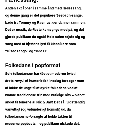
Anden akt åbner i samme ånd med fællessang, 
og denne gang er det populære Seebach-sange, 
både fra Tommy og Rasmus, der danner rammen. 
Det er musik, de fleste kan synge med på, og det 
gjorde publikum da også! Hele salen rejste sig og 
sang med af hjertens lyst til klassikere som 
“Disco Tango” og “Øde Ø”.
Folkedans i popformat 
Selv folkedansen har fået et moderne twist i 
årets revy. I et humoristisk indslag forsøger man 
at lokke de unge til at dyrke folkedans ved at 
blande traditionelle trin med nutidige hits – blandt 
andet til tonerne af Nik & Jay! Det så fuldstændig 
vanvittigt (og vidunderligt komisk) ud, da 
folkedanserne forsøgte at holde takten til 
moderne popbeats – og publikum elskede det.