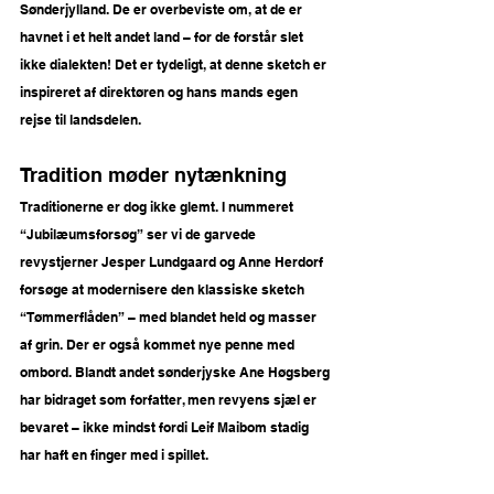
Sønderjylland. De er overbeviste om, at de er 
havnet i et helt andet land – for de forstår slet 
ikke dialekten! Det er tydeligt, at denne sketch er 
inspireret af direktøren og hans mands egen 
rejse til landsdelen.
Tradition møder nytænkning 
Traditionerne er dog ikke glemt. I nummeret 
“Jubilæumsforsøg” ser vi de garvede 
revystjerner Jesper Lundgaard og Anne Herdorf 
forsøge at modernisere den klassiske sketch 
“Tømmerflåden” – med blandet held og masser 
af grin. Der er også kommet nye penne med 
ombord. Blandt andet sønderjyske Ane Høgsberg 
har bidraget som forfatter, men revyens sjæl er 
bevaret – ikke mindst fordi Leif Maibom stadig 
har haft en finger med i spillet.