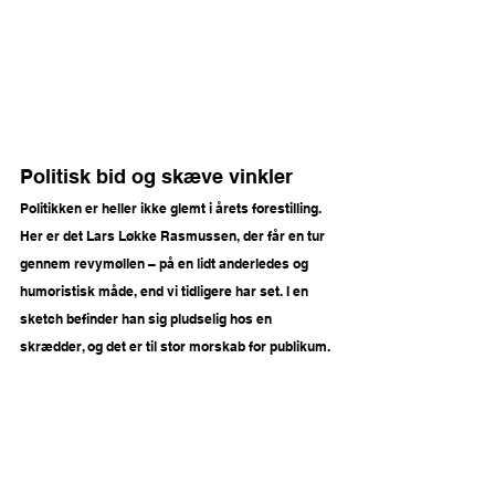
Politisk bid og skæve vinkler 
Politikken er heller ikke glemt i årets forestilling. 
Her er det Lars Løkke Rasmussen, der får en tur 
gennem revymøllen – på en lidt anderledes og 
humoristisk måde, end vi tidligere har set. I en 
sketch befinder han sig pludselig hos en 
skrædder, og det er til stor morskab for publikum.