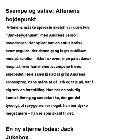
Svampe og satire: Aftenens 
højdepunkt
 Aftenens måske sjoveste sketch var uden tvivl 
“Sankesygehuset” med Andreas Jebro i 
hovedrollen. Her spiller han en entusiastisk 
svampeguide, der denne gang tager publikum 
med på rundtur – ikke i skoven, men på et dansk 
hospital, hvor han mener, svampene trives 
allerbedst. Hele salen lå flad af grin! Andreas’ 
kropssprog, hans måde at gå, stå og tale på, var i 
sig selv en forestilling. Han har en naturlig 
komisk timing og scenetække, der gør det 
tydeligt, at revygenren er noget, han bør dyrke 
meget mere – han er som skabt til det.
En ny stjerne fødes: Jack 
Jukebox 