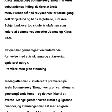
Årets Sønderborg Sommerrevy Show markerer 
debutantenes indtog, da flere af årets 
medvirkende står på revyscenen for første gang. 
Jeff Schjerlund og hans ægtefælle, Kim Ace 
Schjerlund, overtog sidste år stafetten som 
ledere af sommerrevyen efter Jeanne og Klaus 
Boel.
Revyen har gennemgået en omfattende 
fornyelse med et frisk tema og et farverigt, 
opdateret udtryk.
Premiere med grøn stemning
Fredag aften var vi inviteret til premieren på 
årets Sommerrevy Show, hvor grøn var aftenens 
gennemgående tema – og det var ikke til at 
overse! Mange gæster havde klædt sig i grønne 
nuancer, og stemningen var sat med en grøn 