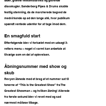
løber, grønne velkomstdrinks og glitrende 
discokugler. Sønderborg Pipes & Drums skabte 
festlig stemning, da de marcherede bagved de 
medvirkende op ad den lange allé, hvor publikum 
spændt ventede udenfor for at tage imod dem.
En smagfuld start
Efterfølgende blev vi forkælet med en udsøgt 3-
retters menu – noget vi varmt kan anbefale at 
tilvælge som en del af oplevelsen.
Åbningsnummer med show og 
skub
Revyen åbnede med et brag af et nummer sat til 
tonerne af “This Is the Greatest Show” fra The 
Greatest Showman – og hvilken åbning! Allerede 
fra første sekund blev vi revet med og sad 
nærmest målløse tilbage.