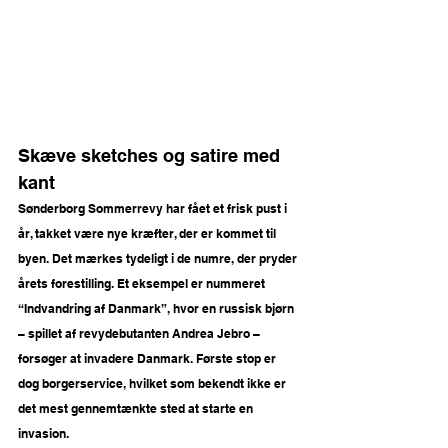
Skæve sketches og satire med 
kant 
Sønderborg Sommerrevy har fået et frisk pust i 
år, takket være nye kræfter, der er kommet til 
byen. Det mærkes tydeligt i de numre, der pryder 
årets forestilling. Et eksempel er nummeret 
“Indvandring af Danmark”, hvor en russisk bjørn 
– spillet af revydebutanten Andrea Jebro – 
forsøger at invadere Danmark. Første stop er 
dog borgerservice, hvilket som bekendt ikke er 
det mest gennemtænkte sted at starte en 
invasion.