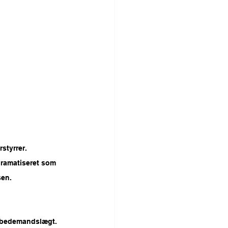
styrrer. 
ramatiseret som 
sen.
l bedemandslægt. 