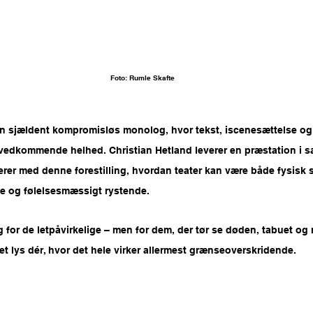
Foto: Rumle Skafte
en sjældent kompromisløs monolog, hvor tekst, iscenesættelse og 
vedkommende helhed. Christian Hetland leverer en præstation i s
rer med denne forestilling, hvordan teater kan være både fysisk s
de og følelsesmæssigt rystende.
ng for de letpåvirkelige – men for dem, der tør se døden, tabuet og
t lys dér, hvor det hele virker allermest grænseoverskridende.