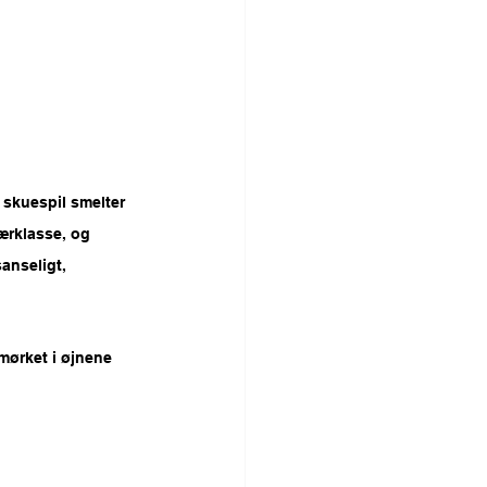
skuespil smelter 
ærklasse, og 
anseligt, 
 mørket i øjnene 