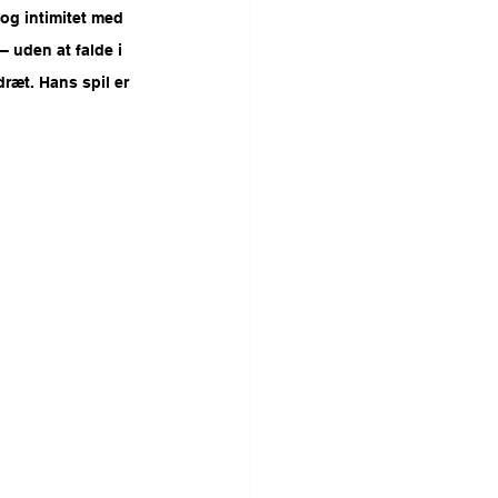
og intimitet med 
 uden at falde i 
ræt. Hans spil er 