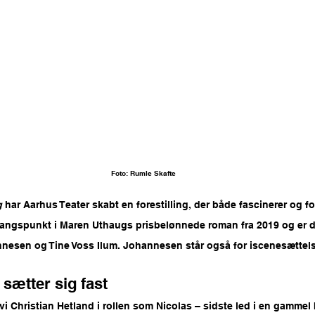
Foto: Rumle Skafte
g
 har Aarhus Teater skabt en forestilling, der både fascinerer og for
gangspunkt i Maren Uthaugs prisbelønnede roman fra 2019 og er d
nesen og Tine Voss Ilum. Johannesen står også for iscenesættel
sætter sig fast
i Christian Hetland i rollen som Nicolas – sidste led i en gamme