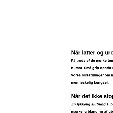
Når latter og u
På trods af de mørke tem
humor. Små grin opstår mi
vores forestillinger om 
menneskelig længsel.
Når det ikke st
En lykkelig slutning
 sli
mærkelig blanding af ube