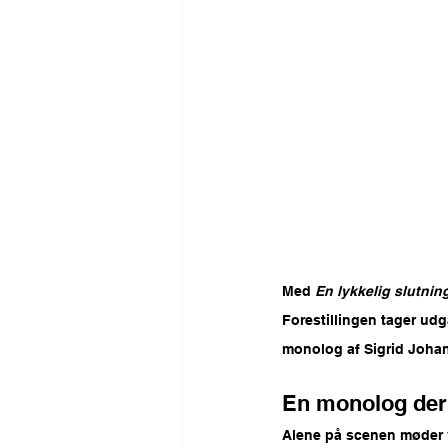
Med 
En lykkelig slutnin
Forestillingen tager ud
monolog af Sigrid Johan
En monolog der 
Alene på scenen møder v