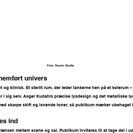
Foto: Rumle Skafte
nnemført univers
 og klinisk. Et sterilt rum, der leder tankerne hen på et kølerum 
r i sig selv. Asger Kudahls præcise lysdesign og det metalliske ly
ed skarpe skift og isnende toner, så publikum mærker ubehaget h
es ind
rænsen mellem scene og sal. Publikum inviteres til at tage del i ud