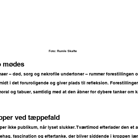
Foto: Rumle Skafte
ro mødes
aer – død, sorg og nekrofile undertoner – rummer forestillingen o
dt i det foruroligende og giver plads til refleksion. Forestillingen
moral og tabuer, samtidig med at den åbner for dybere tanker om k
opper ved tæppefald
pper ikke publikum, når lyset slukker. Tværtimod efterlader den et 
hag, fascination og eftertanke, der bliver siddende i kroppen læn