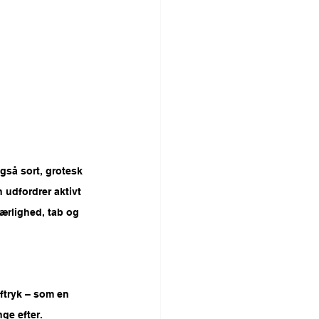
gså sort, grotesk 
 udfordrer aktivt 
ærlighed, tab og 
aftryk – som en 
ge efter.