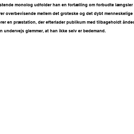
tende monolog udfolder han en fortælling om forbudte længsler 
er overbevisende mellem det groteske og det dybt menneskelige –
erer en præstation, der efterlader publikum med tilbageholdt ånded
n undervejs glemmer, at han ikke selv er bedemand.