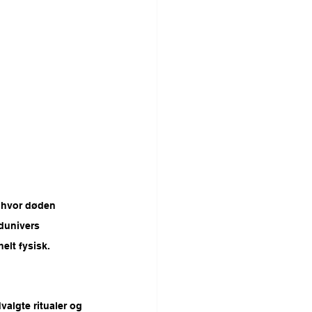
– hvor døden 
dunivers 
elt fysisk.
valgte ritualer og 