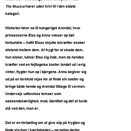
The Musical
 hører uden tvivl til i den sidste 
kategori.
Historien fører os til kongeriget Arendal, hvor 
prinsesserne Elsa og Anna vokser op tæt 
forbundne – indtil Elsas skjulte iskræfter skaber 
afstand mellem dem. Af frygt for at skade dem, 
hun elsker, lukker Elsa sig inde, men da hendes 
kræfter ved en fejltagelse kaster landet ud i evig 
vinter, flygter hun op i bjergene. Anna begiver sig 
ud på en farefuld rejse for at finde sin søster og 
bringe både hende og Arendal tilbage til varmen. 
Undervejs udforskes temaer som 
søskendekærlighed, mod, identitet og det at turde 
stå ved den, man er.
Det er en fortælling om at give slip på frygten og 
finde styrken i kærligheden – og netop derfor 