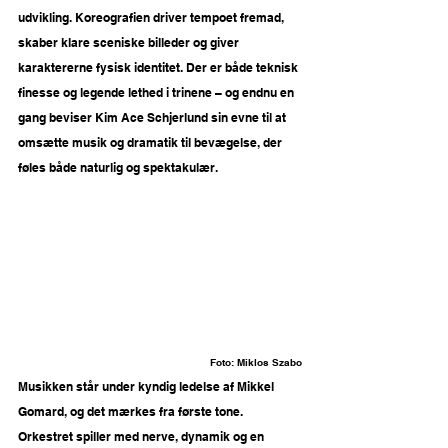
udvikling. Koreografien driver tempoet fremad, 
skaber klare sceniske billeder og giver 
karaktererne fysisk identitet. Der er både teknisk 
finesse og legende lethed i trinene – og endnu en 
gang beviser Kim Ace Schjerlund sin evne til at 
omsætte musik og dramatik til bevægelse, der 
føles både naturlig og spektakulær.
Foto: 
Miklos Szabo
Musikken står under kyndig ledelse af Mikkel 
Gomard, og det mærkes fra første tone. 
Orkestret spiller med nerve, dynamik og en 