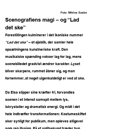
Foto: 
Miklos Szabo
Scenografiens magi – og “Lad 
det ske”
Forestillingen kulminerer i det ikoniske nummer 
“Lad det ske”
 – et øjeblik, der samler hele 
opsætningens kunstneriske kraft. Den 
musikalske spænding vokser lag for lag, mens 
scenebilledet gradvist ændrer karakter. Lyset 
bliver skarpere, rummet åbner sig, og man 
fornemmer, at noget uigenkaldeligt er ved at ske.
Da Elsa slipper sine kræfter fri, forvandles 
scenen i et intenst samspil mellem lys, 
iskrystaller og dramatisk energi. Og midt i det 
hele indtræffer transformationen: Kostumeskiftet 
sker synligt for publikum, men opleves alligevel 
som ren illusion. På et splitsekund træder hun 