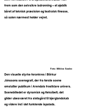
frem som den selvsikre isdronning – et øjeblik 
båret af teknisk præcision og teatralsk finesse, 
så salen nærmest holder vejret.
Foto: 
Miklos Szabo
Den visuelle styrke forankres i Börkur 
Jónssons scenografi, der fra første scene 
omslutter publikum i Arendals frostklare univers. 
Scenebilledet er dynamisk og fleksibelt; det 
glider ubesværet fra slotsgård til bjerglandskab 
og videre ind i det funklende ispalads. 