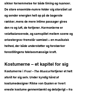
sikker fornemmelse for både timing og nuancer. 
De store ensemble-numre folder sig storslået ud 
og sender energien helt op på de bagerste 
rækker, mens de mere intime passager gives 
den ro og luft, de fortjener. Harmonierne er 
velafbalancerede, og samspillet mellem scene og 
orkestergrav fremstår sømløst – en musikalsk 
helhed, der både understøtter og forstærker 
forestillingens følelsesmæssige kraft.
Kostumerne – et kapitel for sig
Kostumerne i 
Frost – The Musical
 fortjener et helt 
afsnit for sig selv. Under kyndig hånd af 
kostumedesigner Rikke von Qualen er hvert 
eneste kostume gennemtænkt og detaljerigt – fra 
de fine teksturer og farvenuancer til de 
karakterunderstøttende silhuetter. Hendes 
arbejde er med til at løfte illusionen, så man som 