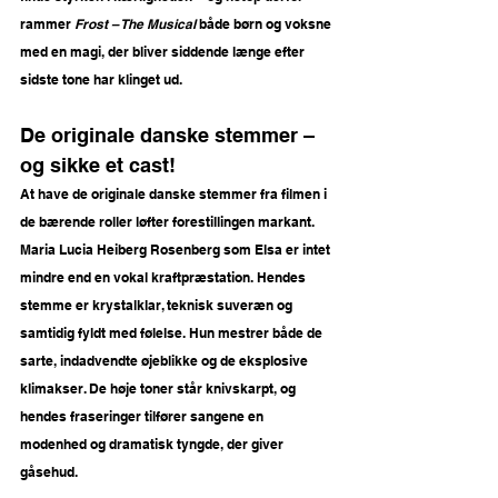
rammer 
Frost – The Musical
 både børn og voksne 
med en magi, der bliver siddende længe efter 
sidste tone har klinget ud. 
De originale danske stemmer – 
og sikke et cast!
At have de originale danske stemmer fra filmen i 
de bærende roller løfter forestillingen markant.
Maria Lucia Heiberg Rosenberg som Elsa er intet 
mindre end en vokal kraftpræstation. Hendes 
stemme er krystalklar, teknisk suveræn og 
samtidig fyldt med følelse. Hun mestrer både de 
sarte, indadvendte øjeblikke og de eksplosive 
klimakser. De høje toner står knivskarpt, og 
hendes fraseringer tilfører sangene en 
modenhed og dramatisk tyngde, der giver 
gåsehud.