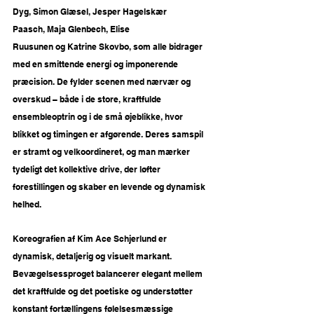
Dyg, Simon Glæsel, Jesper Hagelskær 
Paasch, Maja Glenbech, Elise 
Ruusunen og Katrine Skovbo, som alle bidrager 
med en smittende energi og imponerende 
præcision. De fylder scenen med nærvær og 
overskud – både i de store, kraftfulde 
ensembleoptrin og i de små øjeblikke, hvor 
blikket og timingen er afgørende. Deres samspil 
er stramt og velkoordineret, og man mærker 
tydeligt det kollektive drive, der løfter 
forestillingen og skaber en levende og dynamisk 
helhed.
Koreografien af Kim Ace Schjerlund er 
dynamisk, detaljerig og visuelt markant. 
Bevægelsessproget balancerer elegant mellem 
det kraftfulde og det poetiske og understøtter 
konstant fortællingens følelsesmæssige 