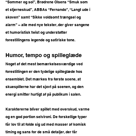
“Sommer og sol”, Brødrene Olsens “Smuk som 
et stjerneskud”, ABBAs “Fernando”, “Langt ude i 
skoven” samt “Sikke voldsomt trængsel og 
alarm” – alle med nye tekster, der giver sangene 
et humoristisk twist og understøtter 
forestillingens legende og satiriske tone.
Humor, tempo og spilleglæde
Noget af det mest bemærkelsesværdige ved 
forestillingen er den tydelige spilleglæde hos 
ensemblet. Det mærkes fra første scene, at 
skuespillerne har det sjovt på scenen, og den 
energi smitter hurtigt af på publikum i salen.
Karaktererne bliver spillet med overskud, varme 
og en god portion selvironi. De forskellige typer 
får lov til at folde sig ud med masser af komisk 
timing og sans for de små detaljer, der får 