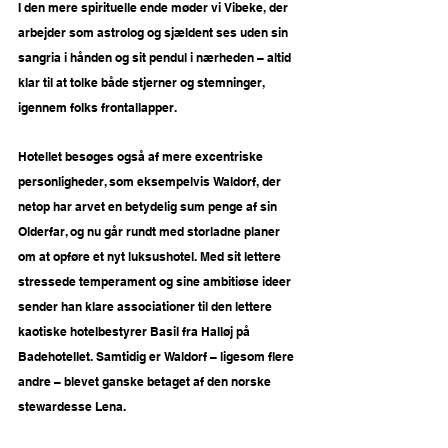
I den mere spirituelle ende møder vi Vibeke, der 
arbejder som astrolog og sjældent ses uden sin 
sangria i hånden og sit pendul i nærheden – altid 
klar til at tolke både stjerner og stemninger, 
igennem folks frontallapper.
Hotellet besøges også af mere excentriske 
personligheder, som eksempelvis Waldorf, der 
netop har arvet en betydelig sum penge af sin 
Olderfar, og nu går rundt med storladne planer 
om at opføre et nyt luksushotel. Med sit lettere 
stressede temperament og sine ambitiøse ideer 
sender han klare associationer til den lettere 
kaotiske hotelbestyrer Basil fra Halløj på 
Badehotellet. Samtidig er Waldorf – ligesom flere 
andre – blevet ganske betaget af den norske 
stewardesse Lena.