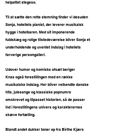
helpattet stegeso.
Til at sætte den rette stemning finder vi desuden 
Sonja, hotellets pianist, der leverer musikalsk 
hygge i hotelbaren. Med sit imponerende 
fuldskæg og rolige tilstedeværelse bliver Sonja et 
underholdende og uventet indslag i hotellets 
farverige persongalleri.
Udover humor og komiske afsæt beriger 
Knas også forestillingen med en række 
musikalske indslag. Her bliver velkendte danske 
hits, julesange og klassiske popnumre 
omskrevet og tilpasset historien, så de passer 
ind i forestillingens univers og karakterernes 
skæve fortælling.
Blandt andet dukker toner op fra Birthe Kjærs 