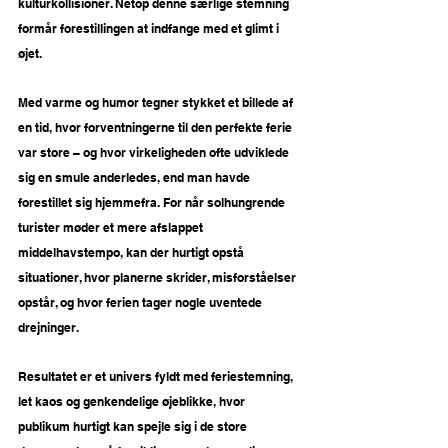
kulturkollisioner. Netop denne særlige stemning 
formår forestillingen at indfange med et glimt i 
øjet.
Med varme og humor tegner stykket et billede af 
en tid, hvor forventningerne til den perfekte ferie 
var store – og hvor virkeligheden ofte udviklede 
sig en smule anderledes, end man havde 
forestillet sig hjemmefra. For når solhungrende 
turister møder et mere afslappet 
middelhavstempo, kan der hurtigt opstå 
situationer, hvor planerne skrider, misforståelser 
opstår, og hvor ferien tager nogle uventede 
drejninger.
Resultatet er et univers fyldt med feriestemning, 
let kaos og genkendelige øjeblikke, hvor 
publikum hurtigt kan spejle sig i de store 