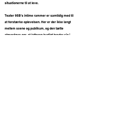
situationerne til at leve.
Teater 95B’s intime rammer er samtidig med til 
at forstærke oplevelsen. Her er der ikke langt 
mellem scene og publikum, og den tætte 
atmosfære gør, at latteren hurtigt breder sig i 
salen. På mange måder bliver publikum næsten 
en del af forestillingen, hvor grin, reaktioner og 
stemning er med til at løfte øjeblikkene på scenen.
Tempoet er højt gennem hele forestillingen, og 
dialogen er fyldt med små finurlige replikker, 
skæve observationer og komiske øjeblikke, der 
både trækker på den klassiske farcetradition og 
den mere varme situationskomik.
Nostalgisk og hyggelig 
teaterstemning