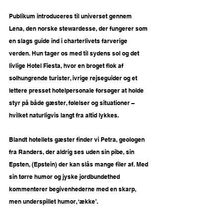
Publikum introduceres til universet gennem 
Lena, den norske stewardesse, der fungerer som 
en slags guide ind i charterlivets farverige 
verden. Hun tager os med til sydens sol og det 
livlige Hotel Fiesta, hvor en broget flok af 
solhungrende turister, ivrige rejseguider og et 
lettere presset hotelpersonale forsøger at holde 
styr på både gæster, følelser og situationer – 
hvilket naturligvis langt fra altid lykkes.
Blandt hotellets gæster finder vi Petra, geologen 
fra Randers, der aldrig ses uden sin pibe, sin 
Epsten, (Epstein) der kan slås mange filer af. Med 
sin tørre humor og jyske jordbundethed 
kommenterer begivenhederne med en skarp, 
men underspillet humor, ‘ække’.