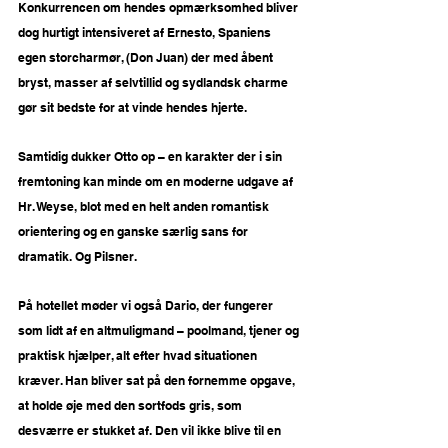
Konkurrencen om hendes opmærksomhed bliver 
dog hurtigt intensiveret af Ernesto, Spaniens 
egen storcharmør, (Don Juan) der med åbent 
bryst, masser af selvtillid og sydlandsk charme 
gør sit bedste for at vinde hendes hjerte.
Samtidig dukker Otto op – en karakter der i sin 
fremtoning kan minde om en moderne udgave af 
Hr. Weyse, blot med en helt anden romantisk 
orientering og en ganske særlig sans for 
dramatik. Og Pilsner.
På hotellet møder vi også Dario, der fungerer 
som lidt af en altmuligmand – poolmand, tjener og 
praktisk hjælper, alt efter hvad situationen 
kræver. Han bliver sat på den fornemme opgave, 
at holde øje med den sortfods gris, som 
desværre er stukket af. Den vil ikke blive til en 