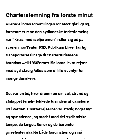
Charterstemning fra første minut
Allerede inden forestillingen for alvor går i gang, 
fornemmer man den sydlandske feriestemning, 
når “Knas med (sol)cremen” ruller sig ud på 
scenen hos Teater 95B. Publikum bliver hurtigt 
transporteret tilbage til charterturismens 
barndom – til 1960’ernes Mallorca, hvor rejsen 
mod syd stadig føltes som et lille eventyr for 
mange danskere.
Det var en tid, hvor drømmen om sol, strand og 
afslappet ferieliv lokkede tusindvis af danskere 
ud i verden. Charterrejserne var stadig noget nyt 
og spændende, og mødet med det sydlandske 
tempo, de lange aftener og de berømte 
grisefester skabte både fascination og små 