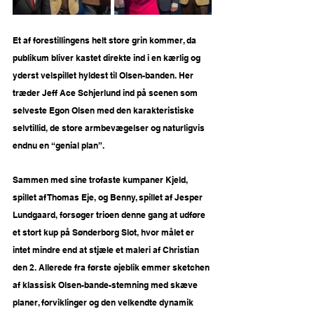
Et af forestillingens helt store grin kommer, da 
publikum bliver kastet direkte ind i en kærlig og 
yderst velspillet hyldest til Olsen-banden. Her 
træder Jeff Ace Schjerlund ind på scenen som 
selveste Egon Olsen med den karakteristiske 
selvtillid, de store armbevægelser og naturligvis 
endnu en “genial plan”.
Sammen med sine trofaste kumpaner Kjeld, 
spillet af Thomas Eje, og Benny, spillet af Jesper 
Lundgaard, forsøger trioen denne gang at udføre 
et stort kup på Sønderborg Slot, hvor målet er 
intet mindre end at stjæle et maleri af Christian 
den 2. Allerede fra første øjeblik emmer sketchen 
af klassisk Olsen-bande-stemning med skæve 
planer, forviklinger og den velkendte dynamik 