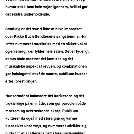
humoristisk tone hele vejen igennem, hvilket gør 
det ekstra underholdende.
Samtidig er det svært ikke at blive imponeret 
over Rikke Buch Bendtesens sangstemme. Hun 
løfter nummeret musikalsk med en sikker vokal 
og en energi, der fylder hele salen. Det er tydeligt, 
at hun både mestrer det komiske og det 
musikalske aspekt af revyen, og kombinationen 
gør indslaget til et af de numre, publikum husker 
efter forestillingen.
Hun formår at balancere det karikerede og det 
troværdige på en måde, som gør parodien både 
morsom og overraskende skarp. Publikum 
kvitterer da også med store grin og varme 
klapsalver undervejs, og nummeret udvikler sig 
hurtigt til et af aftenens helt store højdepunkter.