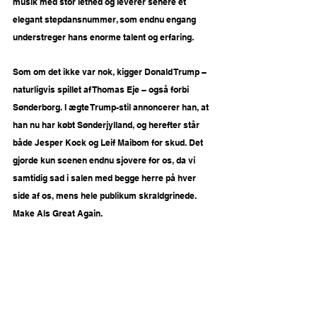
musik med stor lethed og leverer senere et 
elegant stepdansnummer, som endnu engang 
understreger hans enorme talent og erfaring.
Som om det ikke var nok, kigger Donald Trump – 
naturligvis spillet af Thomas Eje – også forbi 
Sønderborg. I ægte Trump-stil annoncerer han, at 
han nu har købt Sønderjylland, og herefter står 
både Jesper Kock og Leif Maibom for skud. Det 
gjorde kun scenen endnu sjovere for os, da vi 
samtidig sad i salen med begge herre på hver 
side af os, mens hele publikum skraldgrinede. 
Make Als Great Again. 