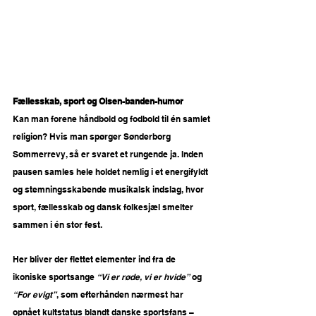
Fællesskab, sport og Olsen-banden-humor
Kan man forene håndbold og fodbold til én samlet 
religion? Hvis man spørger Sønderborg 
Sommerrevy, så er svaret et rungende ja. Inden 
pausen samles hele holdet nemlig i et energifyldt 
og stemningsskabende musikalsk indslag, hvor 
sport, fællesskab og dansk folkesjæl smelter 
sammen i én stor fest.
Her bliver der flettet elementer ind fra de 
ikoniske sportsange 
“Vi er røde, vi er hvide”
 og 
“For evigt”
, som efterhånden nærmest har 
opnået kultstatus blandt danske sportsfans – 