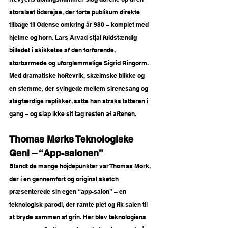
storslået tidsrejse, der førte publikum direkte 
tilbage til Odense omkring år 980 – komplet med 
hjelme og horn. Lars Arvad stjal fuldstændig 
billedet i skikkelse af den forførende, 
storbarmede og uforglemmelige Sigrid Ringorm. 
Med dramatiske hoftevrik, skælmske blikke og 
en stemme, der svingede mellem sirenesang og 
slagfærdige replikker, satte han straks latteren i 
gang – og slap ikke sit tag resten af aftenen.
Thomas Mørks Teknologiske 
Geni – “App-salonen”
Blandt de mange højdepunkter var Thomas Mørk, 
der i en gennemført og original sketch 
præsenterede sin egen “app-salon” – en 
teknologisk parodi, der ramte plet og fik salen til 
at bryde sammen af grin. Her blev teknologiens 