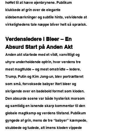
hoffet til at hæve øjenbrynene. Publikum 
klukkede af grin over de elegante 
sidebemærkninger og subtile hints, velvidende at 
virkelighedens tale næppe bliver helt så sprælsk.
Verdensledere i Bleer – En 
Absurd Start på Anden Akt
Anden akt startede med et vildt, vanvittigt og 
uhyre underholdende optrin, hvor verdens tre 
mest magtfulde – og mest omstridte – ledere, 
Trump, Putin og Kim Jong-un, blev portrætteret 
som små, forvoksede babyer iført bleer og 
skrigende over en badebold formet som kloden. 
Den absurde scene var både hysterisk morsom 
og samtidig en isnende skarp kommentar til den 
globale magtkamp og verdens tilstand. Publikum 
gyngede af grin, mens de tre “babyer” kæmpede, 
skubbede og tudede, alt imens kloden vippede 