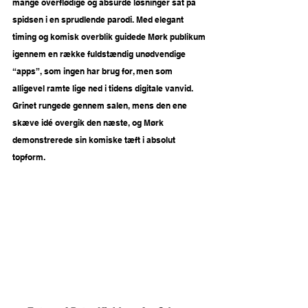
mange overflødige og absurde løsninger sat på 
spidsen i en sprudlende parodi. Med elegant 
timing og komisk overblik guidede Mørk publikum 
igennem en række fuldstændig unødvendige 
“apps”, som ingen har brug for, men som 
alligevel ramte lige ned i tidens digitale vanvid. 
Grinet rungede gennem salen, mens den ene 
skæve idé overgik den næste, og Mørk 
demonstrerede sin komiske tæft i absolut 
topform.