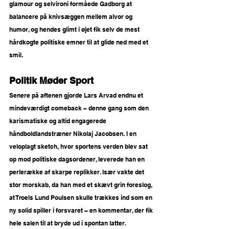
glamour og selvironi formåede Gadborg at 
balancere på knivsæggen mellem alvor og 
humor, og hendes glimt i øjet fik selv de mest 
hårdkogte politiske emner til at glide ned med et 
smil.
Politik Møder Sport
Senere på aftenen gjorde Lars Arvad endnu et 
mindeværdigt comeback – denne gang som den 
karismatiske og altid engagerede 
håndboldlandstræner Nikolaj Jacobsen. I en 
veloplagt sketch, hvor sportens verden blev sat 
op mod politiske dagsordener, leverede han en 
perlerække af skarpe replikker. Især vakte det 
stor morskab, da han med et skævt grin foreslog, 
at Troels Lund Poulsen skulle trækkes ind som en 
ny solid spiller i forsvaret – en kommentar, der fik 
hele salen til at bryde ud i spontan latter.